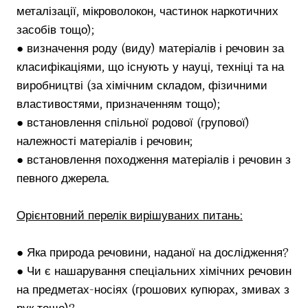
металізації, мікроволокон, частинок наркотичних
засобів тощо);
● визначення роду (виду) матеріалів і речовин за
класифікаціями, що існують у науці, техніці та на
виробництві (за хімічним складом, фізичними
властивостями, призначенням тощо);
● встановлення спільної родової (групової)
належності матеріалів і речовин;
● встановлення походження матеріалів і речовин з
певного джерела.
Орієнтовний перелік вирішуваних питань:
● Яка природа речовини, наданої на дослідження?
● Чи є нашарування спеціальних хімічних речовин
на предметах-носіях (грошових купюрах, змивах з