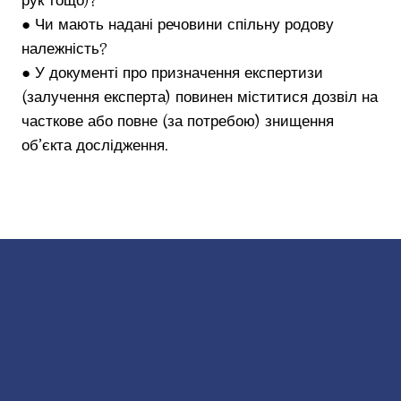
рук тощо)?
● Чи мають надані речовини спільну родову
належність?
● У документі про призначення експертизи
(залучення експерта) повинен міститися дозвіл на
часткове або повне (за потребою) знищення
об’єкта дослідження.