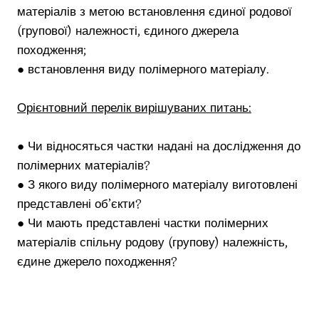
матеріалів з метою встановлення єдиної родової
(групової) належності, єдиного джерела
походження;
● встановлення виду полімерного матеріалу.
Орієнтовний перелік вирішуваних питань:
● Чи відносяться частки надані на дослідження до
полімерних матеріалів?
● З якого виду полімерного матеріалу виготовлені
представлені об’єкти?
● Чи мають представлені частки полімерних
матеріалів спільну родову (групову) належність,
єдине джерело походження?