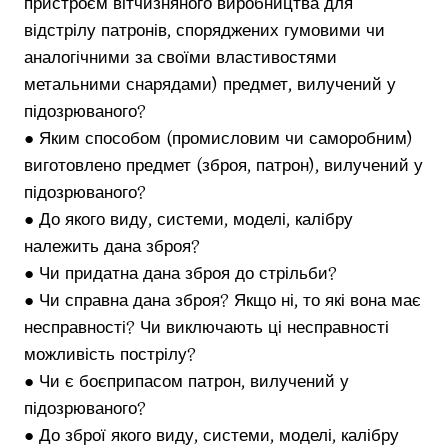
пристроєм вітчизняного виробництва для
відстрілу патронів, споряджених гумовими чи
аналогічними за своїми властивостями
метальними снарядами) предмет, вилучений у
підозрюваного?
● Яким способом (промисловим чи саморобним)
виготовлено предмет (зброя, патрон), вилучений у
підозрюваного?
● До якого виду, системи, моделі, калібру
належить дана зброя?
● Чи придатна дана зброя до стрільби?
● Чи справна дана зброя? Якщо ні, то які вона має
несправності? Чи виключають ці несправності
можливість пострілу?
● Чи є боєприпасом патрон, вилучений у
підозрюваного?
● До зброї якого виду, системи, моделі, калібру