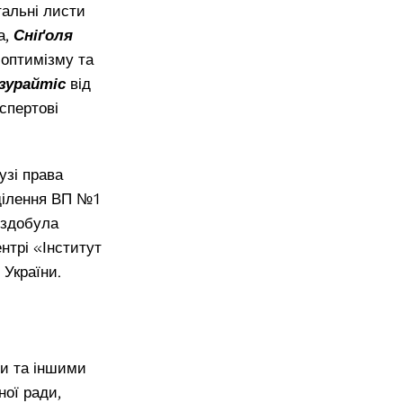
тальні листи
а,
Сніґоля
 оптимізму та
зурайтіс
від
спертові
узі права
дділення ВП №1
а здобула
нтрі «Інститут
 України.
ми та іншими
ної ради,