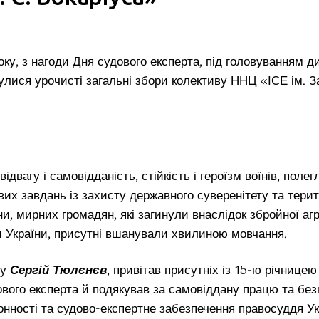
ку, з нагоди Дня судового експерта, під головуванням 
улися урочисті загальні збори колективу ННЦ «ІСЕ ім. За
відвагу і самовідданість, стійкість і героїзм воїнів, полег
их завдань із захисту державного суверенітету та терит
їни, мирних громадян, які загинули внаслідок збройної агр
и України, присутні вшанували хвилиною мовчання.
ру
Сергій Тюлєнєв
, привітав присутніх із 15-ю річницею
ового експерта й подякував за самовіддану працю та без
онності та судово-експертне забезпечення правосуддя Ук