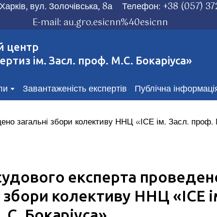
Харків, вул. Золочівська, 8а
Телефон:
+38 (057) 37
E-mail:
au.gro.esicnn%40esicnn
й центр
ертиз ім. Засл. проф. М.С. Бокаріуса»
ли
Завантаженість експертів
Публічна інформаці
судового експерта проведен
і збори колективу ННЦ «ІСЕ і
. С. Бокаріуса»