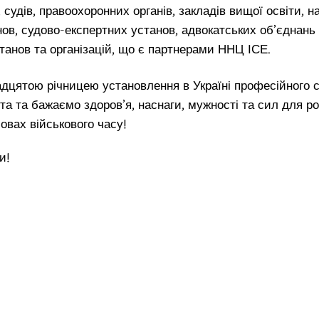
, судів, правоохоронних органів, закладів вищої освіти, н
ов, судово-експертних установ, адвокатських об’єднань
танов та організацій, що є партнерами ННЦ ІСЕ.
надцятою річницею установлення в Україні професійного 
та та бажаємо здоров’я, наснаги, мужності та сил для р
овах військового часу!
и!