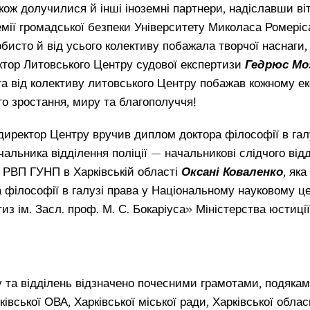
кож долучилися й інші іноземні партнери, надіславши ві
емії громадської безпеки Університету Миколаса Ромеріс
бисто й від усього колективу побажала творчої наснаги,
ктор Литовського Центру судової експертизи
Гедрюс Мо
та від колективу литовського Центру побажав кожному ек
го зростання, миру та благополуччя!
директор Центру вручив диплом доктора філософії в гал
чальника відділення поліції — начальникові слідчого ві
о РВП ГУНП в Харківській області
Оксані Коваленко
, як
 філософії в галузі права у Національному науковому це
из ім. Засл. проф. М. С. Бокаріуса» Міністерства юстиції
у та відділень відзначено почесними грамотами, подяка
івської ОВА, Харківської міської ради, Харківської облас