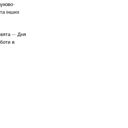
ауково-
 та інших
свята — Дня
оботи в