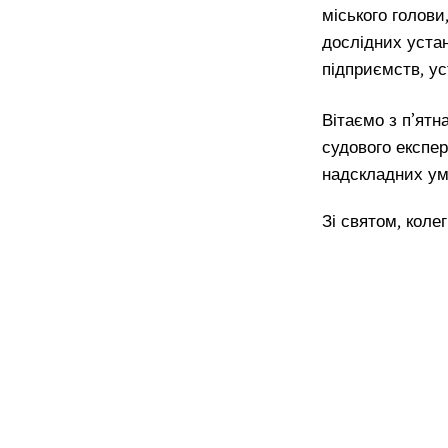
міського голови
дослідних устан
підприємств, ус
Вітаємо з п’ят
судового експер
надскладних ум
Зі святом, колег