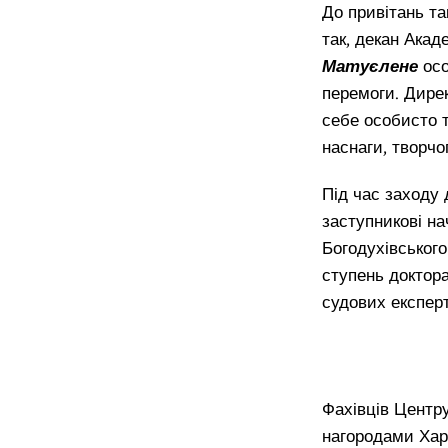
До привітань та
так, декан Акад
Матуєлене
осо
перемоги. Дире
себе особисто 
наснаги, творчо
Під час заходу 
заступникові на
Богодухівськог
ступень доктора
судових експерт
Фахівців Центр
нагородами Харк