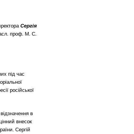
директора
Сергія
сл. проф. М. С.
лих під час
оріальної
есії російської
 відзначення в
цінний внесок
раїни. Сергій