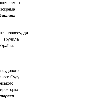
ння пам’яті
, зокрема
дислава
ння правосуддя
в і вручила
України.
я судового
овного Суду
нського
директорка
атарага
.