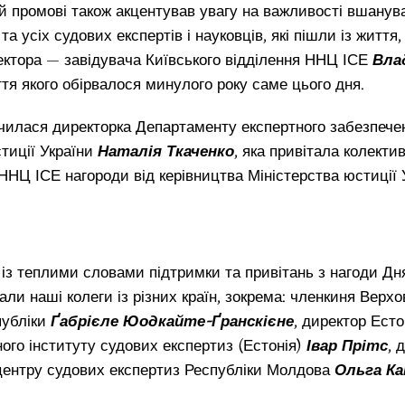
й промові також акцентував увагу на важливості вшанува
та усіх судових експертів і науковців, які пішли із життя
ектора — завідувача Київського відділення ННЦ ІСЕ
Вла
тя якого обірвалося минулого року саме цього дня.
чилася директорка Департаменту експертного забезпече
тиції України
Наталія Ткаченко
, яка привітала колекти
ННЦ ІСЕ нагороди від керівництва Міністерства юстиції 
із теплими словами підтримки та привітань з нагоди Дн
али наші колеги із різних країн, зокрема: членкиня Верх
публіки
Ґабрієле Юодкайте-Ґранскієне
, директор Есто
ого інституту судових експертиз (Естонія)
Івар Прітс
, 
центру судових експертиз Республіки Молдова
Ольга К