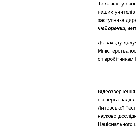
Тюлєнєв у свої
наших учителів 
заступника дир
Федоренка
,
жит
До заходу долу
Міністерства юс
співробітникам 
Відеозвернення 
експерта надісл
Литовської Рес
науково-дослідн
Національного 