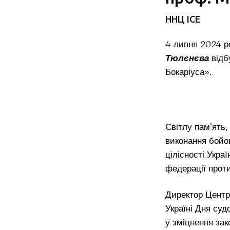
ННЦ ІСЕ
4 липня 2024 ро
Тюлєнєва
відб
Бокаріуса».
Світлу пам’ять, 
виконання бойов
цілісності Укра
федерації прот
Директор Цент
Україні Дня суд
у зміцнення зак