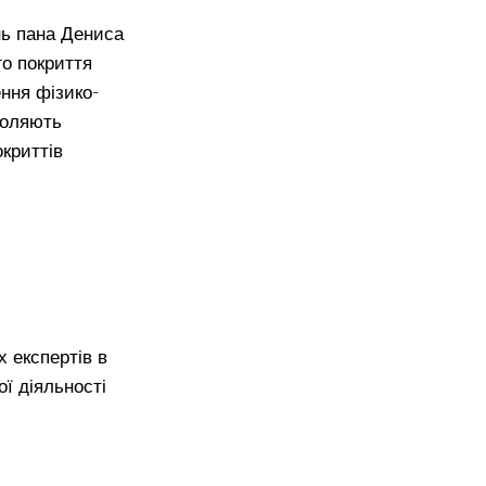
нь пана Дениса
о покриття
ння фізико-
воляють
криттів
х експертів в
ї діяльності