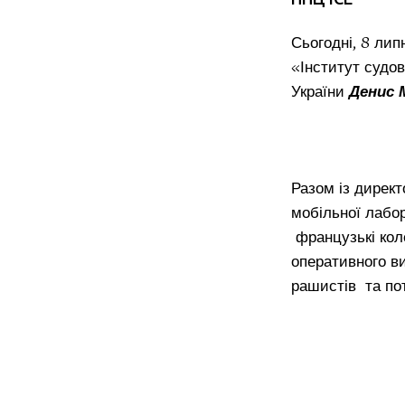
Сьогодні, 8 лип
«Інститут судов
України
Денис 
Разом із дирек
мобільної лабо
французькі кол
оперативного в
рашистів та по