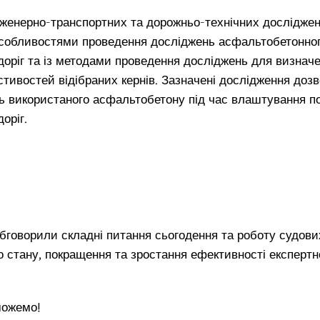
інженерно-транспортних та дорожньо-технічних дослідже
собливостями проведення досліджень асфальтобетонног
доріг та із методами проведення досліджень для визначе
стивостей відібраних кернів. Зазначені дослідження доз
ть використаного асфальтобетону під час влаштування по
оріг.
обговорили складні питання сьогодення та роботу судови
 стану, покращення та зростання ефективності експертно
можемо!