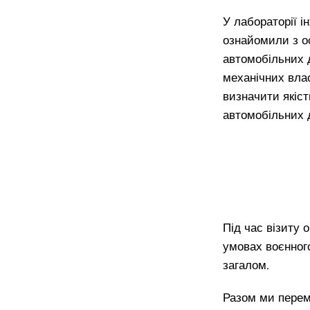
У лабораторії 
ознайомили з о
автомобільних 
механічних вла
визначити якіс
автомобільних д
Під час візиту 
умовах воєнного
загалом.
Разом ми пере