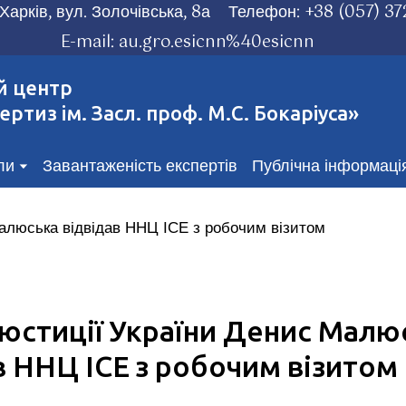
Харків, вул. Золочівська, 8а
Телефон:
+38 (057) 37
E-mail:
au.gro.esicnn%40esicnn
й центр
ертиз ім. Засл. проф. М.С. Бокаріуса»
ли
Завантаженість експертів
Публічна інформаці
 юстиції України Денис Малю
в ННЦ ІСЕ з робочим візитом