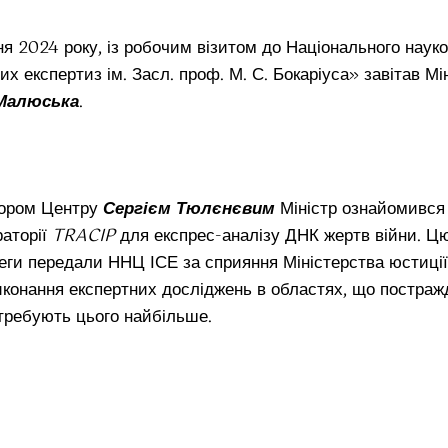
ня 2024 року, із робочим візитом до Національного наук
их експертиз ім. Засл. проф. М. С. Бокаріуса» завітав Мі
Малюська
.
тором Центру
Сергієм Тюлєнєвим
Міністр ознайомився
раторії
TRACIP
для експрес-аналізу ДНК жертв війни. Ц
еги передали ННЦ ІСЕ за сприяння Міністерства юстиції
иконання експертних досліджень в областях, що постраж
требують цього найбільше.