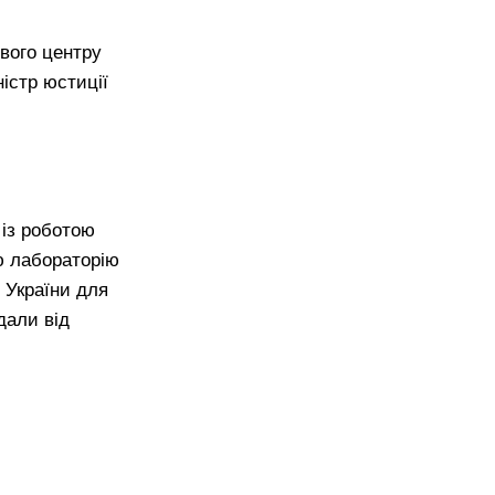
ового центру
ністр юстиції
 із роботою
ю лабораторію
 України для
дали від